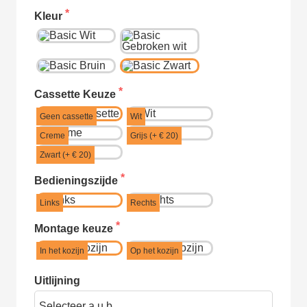
Kleur
Cassette Keuze
Geen cassette
Wit
Creme
Grijs (+ € 20)
Zwart (+ € 20)
Bedieningszijde
Links
Rechts
Montage keuze
In het kozijn
Op het kozijn
Uitlijning